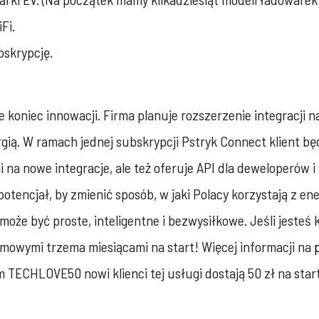
Fi.
bskrypcję.
koniec innowacji. Firma planuje rozszerzenie integracji na
ią. W ramach jednej subskrypcji Pstryk Connect klient bę
 na nowe integracje, ale też oferuje API dla deweloperów 
tencjał, by zmienić sposób, w jaki Polacy korzystają z ener
że być proste, inteligentne i bezwysiłkowe. Jeśli jesteś 
owymi trzema miesiącami na start! Więcej informacji na
TECHLOVE50 nowi klienci tej usługi dostają 50 zł na start