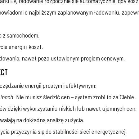
ki EV, ładowanie rozpocznie się automatycznie, gdy koszt 
a powiadomi o najbliższym zaplanowanym ładowaniu, zapewn
ia z samochodem.
ie energii i koszt.
adowania, nawet poza ustawionym progiem cenowym.
ECT
szczędzanie energii prostym i efektywnym:
zinach
: Nie musisz śledzić cen – system zrobi to za Ciebie.
ów dzięki wykorzystaniu niskich lub nawet ujemnych cen.
zwalają na dokładną analizę zużycia.
ycia przyczynia się do stabilności sieci energetycznej.