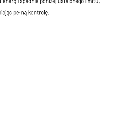
energii spadnie poniżej ustalonego limitu,
iając pełną kontrolę.