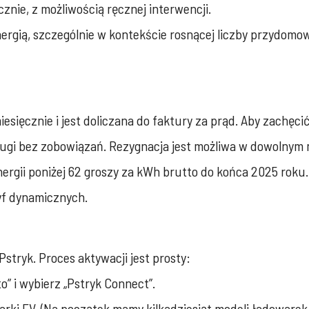
znie, z możliwością ręcznej interwencji.
ergią, szczególnie w kontekście rosnącej liczby przydomo
esięcznie i jest doliczana do faktury za prąd. Aby zachęci
sługi bez zobowiązań. Rezygnacja jest możliwa w dowolnym
rgii poniżej 62 groszy za kWh brutto do końca 2025 roku. 
ryf dynamicznych.
stryk. Proces aktywacji jest prosty:
to” i wybierz „Pstryk Connect”.
arki EV. (Na początek mamy kilkadziesiąt modeli ładowarek