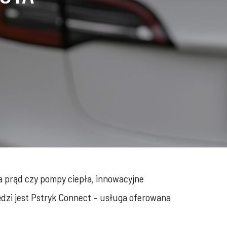
a prąd czy pompy ciepła, innowacyjne
dzi jest Pstryk Connect – usługa oferowana