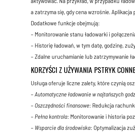
aktywować. Na przykład, w przypadku ładowar
a zatrzyma się, gdy cena wzrośnie. Aplikacj
Dodatkowe funkcje obejmują:
– Monitorowanie stanu ładowarki i połączen
– Historię ładowań, w tym datę, godzinę, zużyc
– Zdalne uruchamianie lub zatrzymywanie ł
KORZYŚCI Z UŻYWANIA PSTRYK CONN
Usługa oferuje liczne zalety, które czynią o
–
Automatyczne ładowanie w najtańszych god
–
Oszczędności finansowe
: Redukcja rachunk
–
Pełna kontrola
: Monitorowanie i historia po
–
Wsparcie dla środowiska
: Optymalizacja zuż