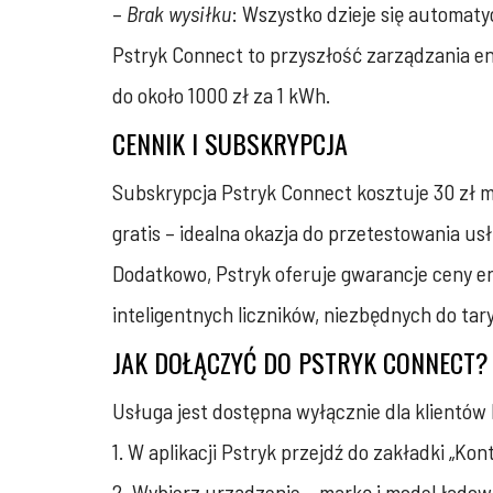
–
Brak wysiłku
: Wszystko dzieje się automatyc
Pstryk Connect to przyszłość zarządzania en
do około 1000 zł za 1 kWh.
CENNIK I SUBSKRYPCJA
Subskrypcja Pstryk Connect kosztuje 30 zł mi
gratis – idealna okazja do przetestowania u
Dodatkowo, Pstryk oferuje gwarancje ceny ene
inteligentnych liczników, niezbędnych do ta
JAK DOŁĄCZYĆ DO PSTRYK CONNECT?
Usługa jest dostępna wyłącznie dla klientów P
1. W aplikacji Pstryk przejdź do zakładki „Kon
2. Wybierz urządzenie – markę i model ładow