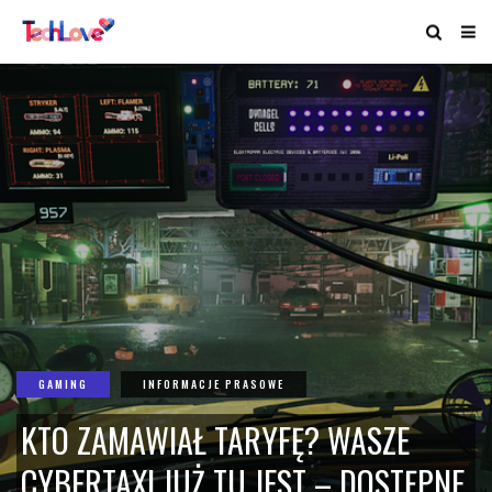
GAMING
INFORMACJE PRASOWE
KTO ZAMAWIAŁ TARYFĘ? WASZE
CYBERTAXI JUŻ TU JEST – DOSTĘPNE