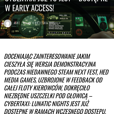
W EARLY ACCESS!
ASKE
4 WRZEŚNIA 2025
DOCENIAJĄC ZAINTERESOWANIE JAKIM
CIESZYŁA SIĘ WERSJA DEMONSTRACYJNA
PODCZAS NIEDAWNEGO STEAM NEXT FEST, HED
MEDIA GAMES, UZBROJONE W FEEDBACK OD
CAŁEJ FLOTY KIEROWCÓW, DOKRĘCIŁO
NIEZBĘDNE USZCZELKI POD GŁOWICĄ –
CYBERTAXI: LUNATIC NIGHTS JEST JUŻ
DOSTĘPNE W RAMACH WCZESNEGO DOSTĘPU,