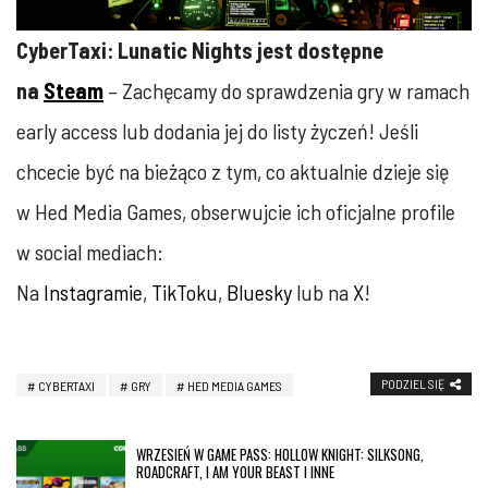
CyberTaxi: Lunatic Nights jest dostępne
na
Steam
– Zachęcamy do sprawdzenia gry w ramach
early access lub dodania jej do listy życzeń! Jeśli
chcecie być na bieżąco z tym, co aktualnie dzieje się
w Hed Media Games, obserwujcie ich oficjalne profile
w social mediach:
Na
Instagramie
,
TikToku
,
Bluesky
lub na
X
!
PODZIEL SIĘ
CYBERTAXI
GRY
HED MEDIA GAMES
WRZESIEŃ W GAME PASS: HOLLOW KNIGHT: SILKSONG,
ROADCRAFT, I AM YOUR BEAST I INNE