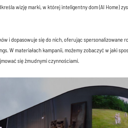
reśla wizję marki, w której inteligentny dom (AI Home) zys
ów i dopasowuje się do nich, oferując spersonalizowane r
ings. W materiałach kampanii, możemy zobaczyć w jaki sp
zajmować się żmudnymi czynnościami.