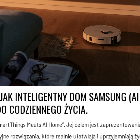
JAK INTELIGENTNY DOM SAMSUNG (A
O CODZIENNEGO ŻYCIA.
rtThings Meets AI Home”. Jej celem jest zaprezentowanie
e rozwiązania, które realnie ułatwiają i uprzyjemniają ży