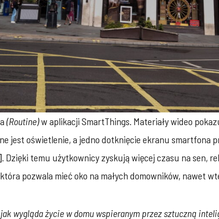
ia
(Routine)
w aplikacji SmartThings. Materiały wideo pokaz
ne jest oświetlenie, a jedno dotknięcie ekranu smartfona
]
. Dzięki temu użytkownicy zyskują więcej czasu na sen, r
 która pozwala mieć oko na małych domowników, nawet wtedy
, jak wygląda życie w domu wspieranym przez sztuczną intel