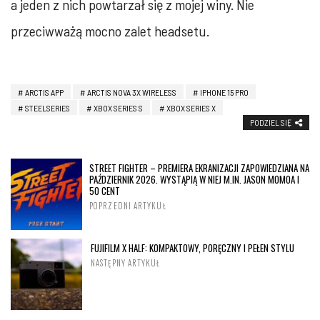
a jeden z nich powtarzał się z mojej winy. Nie
przeciwważą mocno zalet headsetu.
ARCTIS APP
ARCTIS NOVA 3X WIRELESS
IPHONE 15 PRO
STEELSERIES
XBOX SERIES S
XBOX SERIES X
PODZIEL SIĘ
STREET FIGHTER – PREMIERA EKRANIZACJI ZAPOWIEDZIANA NA
PAŹDZIERNIK 2026. WYSTĄPIĄ W NIEJ M.IN. JASON MOMOA I
50 CENT
POPRZEDNI ARTYKUŁ
FUJIFILM X HALF: KOMPAKTOWY, PORĘCZNY I PEŁEN STYLU
NASTĘPNY ARTYKUŁ