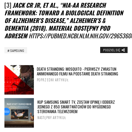
[3]
JACK CR JR, ET AL., “NIA-AA RESEARCH
FRAMEWORK: TOWARD A BIOLOGICAL DEFINITION
OF ALZHEIMER’S DISEASE,” ALZHEIMER’S &
DEMENTIA (2018). MATERIAŁ DOSTĘPNY POD
ADRESEM
HTTPS://PUBMED.NCBI.NLM.NIH.GOV/2965360
PODZIEL SIĘ
SAMSUNG
DEATH STRANDING: MOSQUITO - PIERWSZY ZWIASTUN
ANIMOWANEGO FILMU NA PODSTAWIE DEATH STRANDING
POPRZEDNI ARTYKUŁ
KUP SAMSUNG SMART TV, ZOSTAW OPINIĘ I ODBIERZ
JEDNEGO Z 850 SMARTWATCHÓW DO WYGODNEGO
STEROWANIA TELEWIZOREM
NASTĘPNY ARTYKUŁ