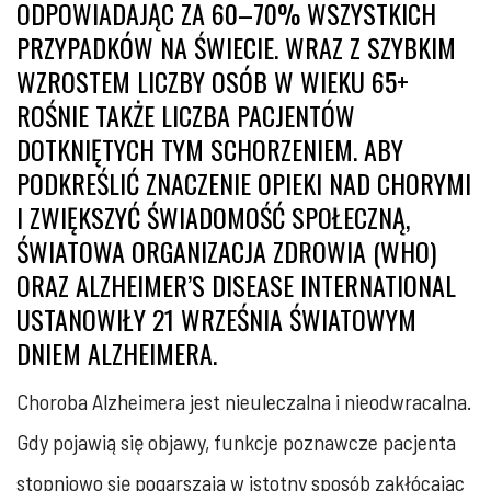
ODPOWIADAJĄC ZA 60–70% WSZYSTKICH
PRZYPADKÓW NA ŚWIECIE. WRAZ Z SZYBKIM
WZROSTEM LICZBY OSÓB W WIEKU 65+
ROŚNIE TAKŻE LICZBA PACJENTÓW
DOTKNIĘTYCH TYM SCHORZENIEM. ABY
PODKREŚLIĆ ZNACZENIE OPIEKI NAD CHORYMI
I ZWIĘKSZYĆ ŚWIADOMOŚĆ SPOŁECZNĄ,
ŚWIATOWA ORGANIZACJA ZDROWIA (WHO)
ORAZ ALZHEIMER’S DISEASE INTERNATIONAL
USTANOWIŁY 21 WRZEŚNIA ŚWIATOWYM
DNIEM ALZHEIMERA.
Choroba Alzheimera jest nieuleczalna i nieodwracalna.
Gdy pojawią się objawy, funkcje poznawcze pacjenta
stopniowo się pogarszają w istotny sposób zakłócając