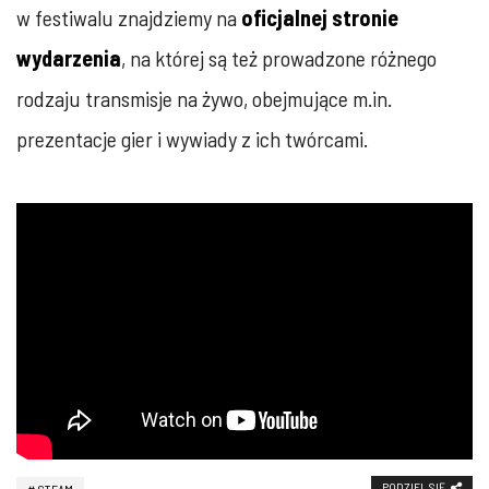
w festiwalu znajdziemy na
oficjalnej stronie
wydarzenia
, na której są też prowadzone różnego
rodzaju transmisje na żywo, obejmujące m.in.
prezentacje gier i wywiady z ich twórcami.
PODZIEL SIĘ