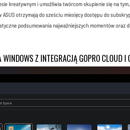
sie kreatywnym i umożliwia twórcom skupienie się na tym, 
ASUS otrzymają do sześciu miesięcy dostępu do subskryp
matyczne podsumowania najważniejszych momentów oraz do
JA WINDOWS Z INTEGRACJĄ GOPRO CLOUD I