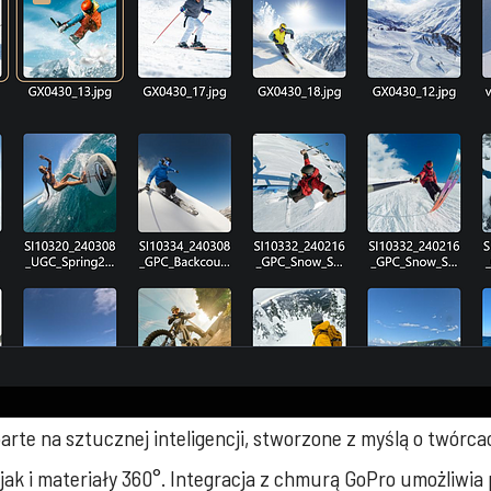
rte na sztucznej inteligencji, stworzone z myślą o twórcac
k i materiały 360°. Integracja z chmurą GoPro umożliwia 