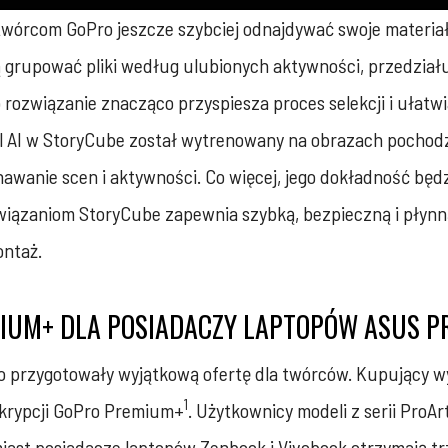
twórcom GoPro jeszcze szybciej odnajdywać swoje materiał
ą grupować pliki według ulubionych aktywności, przedziału
rozwiązanie znacząco przyspiesza proces selekcji i ułatwi
l AI w StoryCube został wytrenowany na obrazach pochod
awanie scen i aktywności. Co więcej, jego dokładność będz
wiązaniom StoryCube zapewnia szybką, bezpieczną i płyn
ontaż.
IUM+ DLA POSIADACZY LAPTOPÓW ASUS P
ro przygotowały wyjątkową ofertę dla twórców. Kupujący 
1
skrypcji GoPro Premium+
. Użytkownicy modeli z serii ProAr
iast posiadacze laptopów Zenbook i Vivobook otrzymają t