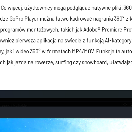
 Co więcej, użytkownicy mogą podglądać natywne pliki .360
łudze GoPro Player można łatwo kadrować nagrania 360° z 
 programów montażowych, takich jak Adobe® Premiere Pro®
wnież pierwsza aplikacja na świecie z funkcją AI-kategory
my, jak i wideo 360° w formatach MP4/MOV. Funkcja ta auto
ch jak jazda na rowerze, surfing czy snowboard, ułatwiają