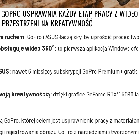
GOPRO USPRAWNIA KAŻDY ETAP PRACY Z WIDEO
 PRZESTRZENI NA KREATYWNOŚĆ
ym ruchem:
GoPro i ASUS łączą siły, by uprościć proces tworz
 obsługuje wideo 360°:
to pierwsza aplikacja Windows ofe
SUS:
nawet 6 miesięcy subskrypcji GoPro Premium+ gratis –
Twoją kreatywnością:
dzięki grafice GeForce RTX™ 5090 la
 GoPro, której celem jest usprawnienie pracy z materiała
gii rejestrowania obrazu GoPro z narzędziami stworzonymi