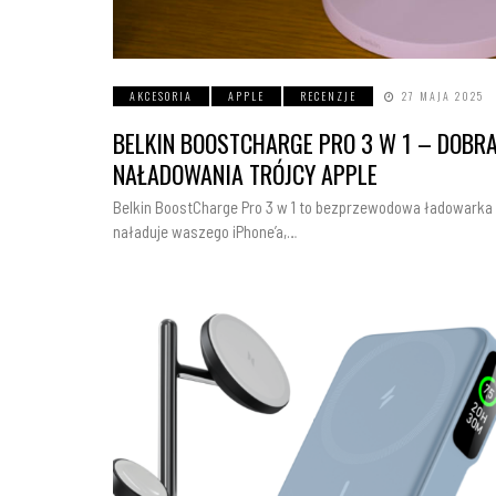
AKCESORIA
APPLE
RECENZJE
27 MAJA 2025
BELKIN BOOSTCHARGE PRO 3 W 1 – DOBR
NAŁADOWANIA TRÓJCY APPLE
Belkin BoostCharge Pro 3 w 1 to bezprzewodowa ładowarka
naładuje waszego iPhone’a,…