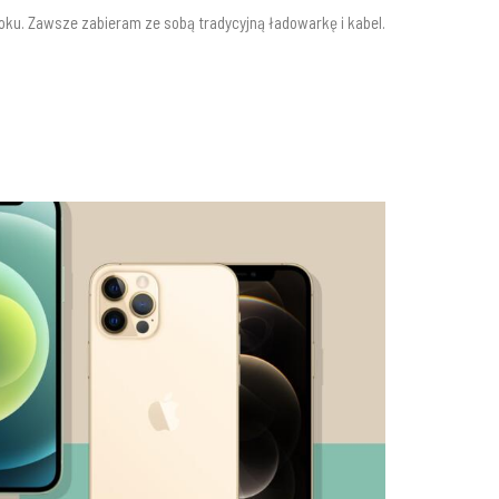
oku. Zawsze zabieram ze sobą tradycyjną ładowarkę i kabel.