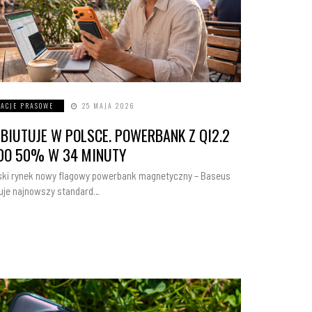
ACJE PRASOWE
25 MAJA 2026
BIUTUJE W POLSCE. POWERBANK Z QI2.2
O DO 50% W 34 MINUTY
lski rynek nowy flagowy powerbank magnetyczny – Baseus
uje najnowszy standard…