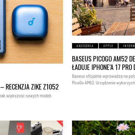
AKCESORIA
APPLE
INFORM
BASEUS PICOGO AM52 DE
ŁADUJE IPHONE’A 17 PR
Baseus oficjalnie wprowadza na po
PicoGo AM52. Urządzenie wykorzyst
– RECENZJA ZIKE Z1052
dnak większość nowych modeli