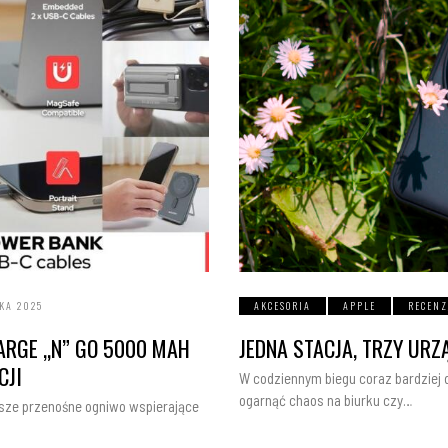
KA 2025
AKCESORIA
APPLE
RECENZ
ARGE „N” GO 5000 MAH
JEDNA STACJA, TRZY URZ
CJI
W codziennym biegu coraz bardziej d
ogarnąć chaos na biurku czy…
wsze przenośne ogniwo wspierające