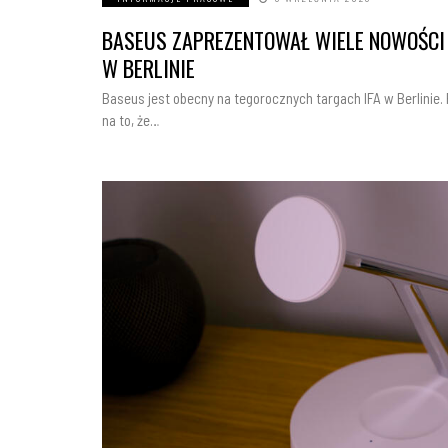
BASEUS ZAPREZENTOWAŁ WIELE NOWOŚCI 
W BERLINIE
Baseus jest obecny na tegorocznych targach IFA w Berlinie.
na to, że…