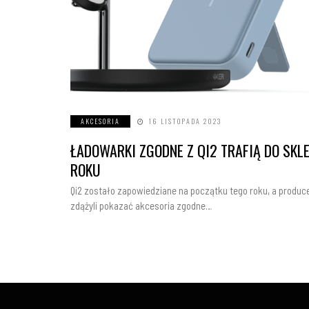
AKCESORIA
16 LISTOPADA 2023
ŁADOWARKI ZGODNE Z QI2 TRAFIĄ DO SK
ROKU
Qi2 zostało zapowiedziane na początku tego roku, a producen
zdążyli pokazać akcesoria zgodne…