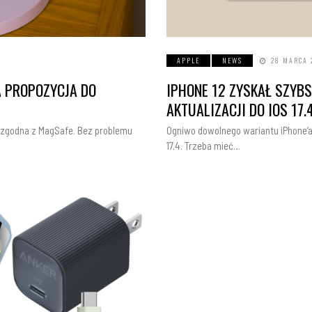
APPLE
NEWS
28 MARCA 
A PROPOZYCJA DO
IPHONE 12 ZYSKAŁ SZYB
AKTUALIZACJI DO IOS 17.
 zgodna z MagSafe. Bez problemu
Ogniwo dowolnego wariantu iPhone’a 
17.4. Trzeba mieć…