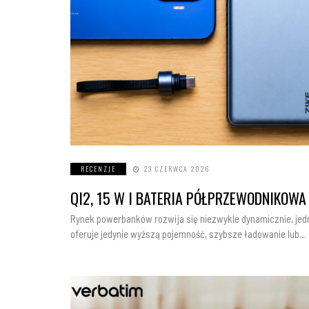
RECENZJE
23 CZERWCA 2026
QI2, 15 W I BATERIA PÓŁPRZEWODNIKOWA 
Rynek powerbanków rozwija się niezwykle dynamicznie, je
oferuje jedynie wyższą pojemność, szybsze ładowanie lub…