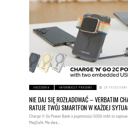
AKCESORIA
INFORMACJE PRASOWE
29 PAŹDZIERNI
NIE DAJ SIĘ ROZŁADOWAĆ – VERBATIM CH
RATUJE TWÓJ SMARTFON W KAŻDEJ SYTUA
Charge 'n’ Go Power Bank o pojemności 5000 mAh to najno
MagSafe. Ma dwa…