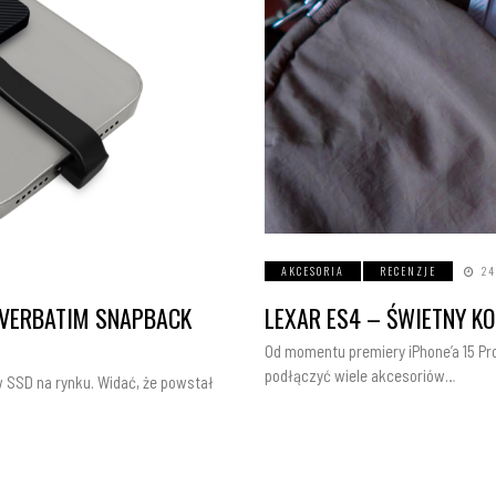
AKCESORIA
RECENZJE
24
 VERBATIM SNAPBACK
LEXAR ES4 – ŚWIETNY K
Od momentu premiery iPhone’a 15 P
podłączyć wiele akcesoriów…
 SSD na rynku. Widać, że powstał