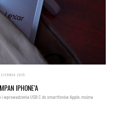
 CZERWCA 2025
OMPAN IPHONE’A
ro i wprowadzenia USB C do smartfonów Apple, można