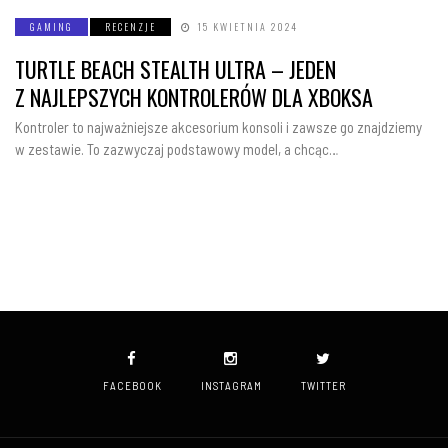
GAMING
RECENZJE
15 KWIETNIA 2024
TURTLE BEACH STEALTH ULTRA – JEDEN
Z NAJLEPSZYCH KONTROLERÓW DLA XBOKSA
Kontroler to najważniejsze akcesorium konsoli i zawsze go znajdziemy
w zestawie. To zazwyczaj podstawowy model, a chcąc…
FACEBOOK
INSTAGRAM
TWITTER