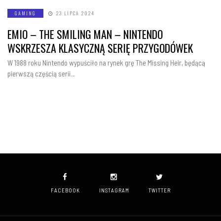
GAMING
23 LIPCA 2024
EMIO – THE SMILING MAN – NINTENDO
WSKRZESZA KLASYCZNĄ SERIĘ PRZYGODÓWEK
W 1988 roku Nintendo wypuściło na rynek grę The Missing Heir, będącą
pierwszą częścią serii…
FACEBOOK
INSTAGRAM
TWITTER