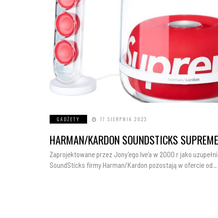
GADŻETY
17 SIERPNIA 2023
HARMAN/KARDON SOUNDSTICKS SUPREM
Zaprojektowane przez Jony’ego Ive’a w 2000 r jako uzupełni
SoundSticks firmy Harman/Kardon pozostają w ofercie od…