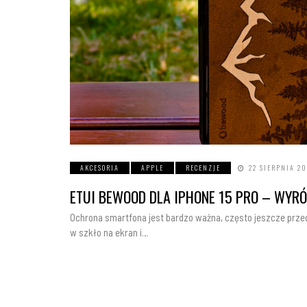
AKCESORIA
APPLE
RECENZJE
22 SIERPNIA 20
ETUI BEWOOD DLA IPHONE 15 PRO – WYRÓ
Ochrona smartfona jest bardzo ważna, często jeszcze prze
w szkło na ekran i…