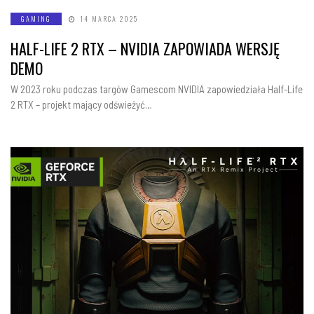
GAMING
14 MARCA 2025
HALF-LIFE 2 RTX – NVIDIA ZAPOWIADA WERSJĘ
DEMO
W 2023 roku podczas targów Gamescom NVIDIA zapowiedziała Half-Life
2 RTX – projekt mający odświeżyć…