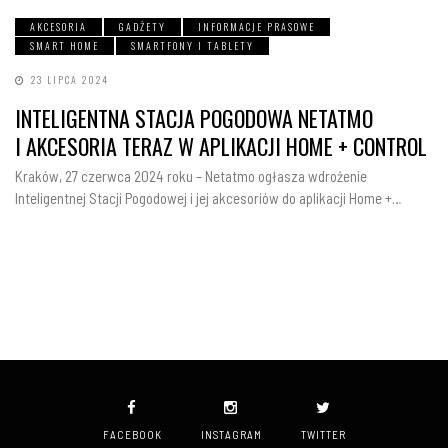
AKCESORIA
GADŻETY
INFORMACJE PRASOWE
SMART HOME
SMARTFONY I TABLETY
23 LIPCA 2024
INTELIGENTNA STACJA POGODOWA NETATMO
I AKCESORIA TERAZ W APLIKACJI HOME + CONTROL
Kraków, 27 czerwca 2024 roku – Netatmo ogłasza wdrożenie
Inteligentnej Stacji Pogodowej i jej akcesoriów do aplikacji Home +…
FACEBOOK
INSTAGRAM
TWITTER