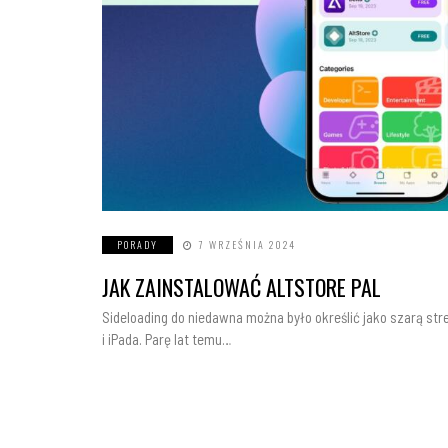
PORADY
7 WRZEŚNIA 2024
JAK ZAINSTALOWAĆ ALTSTORE PAL
Sideloading do niedawna można było określić jako szarą str
i iPada. Parę lat temu…