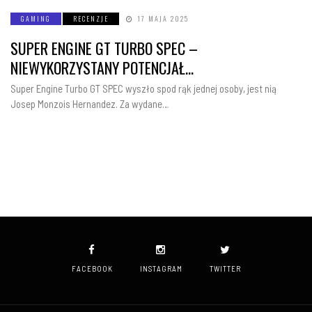
GAMING
RECENZJE
17 MAJA 2025
SUPER ENGINE GT TURBO SPEC –
NIEWYKORZYSTANY POTENCJAŁ…
Super Engine Turbo GT SPEC wyszło spod rąk jednej osoby, jest nią
Josep Monzois Hernandez. Za wydane…
FACEBOOK
INSTAGRAM
TWITTER