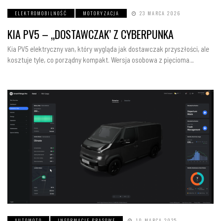
ELEKTROMOBILNOŚĆ
MOTORYZACJA
23 MARCA 2026
KIA PV5 – „DOSTAWCZAK’ Z CYBERPUNKA
Kia PV5 elektryczny van, który wygląda jak dostawczak przyszłości, ale
kosztuje tyle, co porządny kompakt. Wersja osobowa z pięcioma…
AUTOMOTO
INFORMACJE PRASOWE
10 MARCA 2025