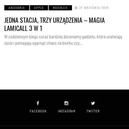
AKCESORIA
APPLE
RECENZJE
27 WRZEŚNIA 2025
JEDNA STACJA, TRZY URZĄDZENIA – MAGIA
LAMICALL 3 W 1
W codziennym biegu coraz bardziej doceniamy gadżety, które ułatwiają
życie i pomagają ogarnąć chaos na biurku czy…
FACEBOOK
INSTAGRAM
TWITTER