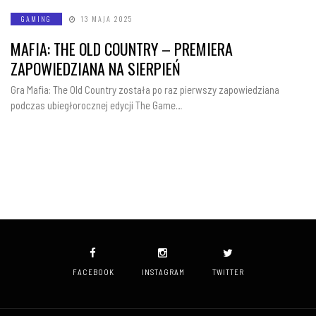
GAMING
13 MAJA 2025
MAFIA: THE OLD COUNTRY – PREMIERA
ZAPOWIEDZIANA NA SIERPIEŃ
Gra Mafia: The Old Country została po raz pierwszy zapowiedziana
podczas ubiegłorocznej edycji The Game…
FACEBOOK
INSTAGRAM
TWITTER