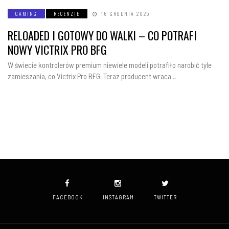
GAMING
RECENZJE
16 GRUDNIA 2025
RELOADED I GOTOWY DO WALKI – CO POTRAFI
NOWY VICTRIX PRO BFG
W świecie kontrolerów premium niewiele modeli potrafiło narobić tyle
zamieszania, co Victrix Pro BFG. Teraz producent wraca…
FACEBOOK
INSTAGRAM
TWITTER