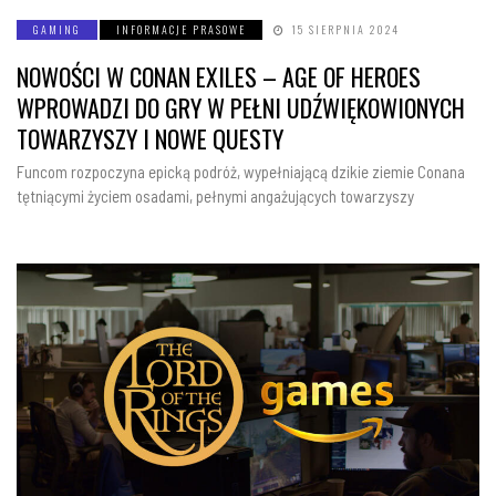
GAMING
INFORMACJE PRASOWE
15 SIERPNIA 2024
NOWOŚCI W CONAN EXILES – AGE OF HEROES
WPROWADZI DO GRY W PEŁNI UDŹWIĘKOWIONYCH
TOWARZYSZY I NOWE QUESTY
Funcom rozpoczyna epicką podróż, wypełniającą dzikie ziemie Conana
tętniącymi życiem osadami, pełnymi angażujących towarzyszy