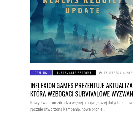
GAMING
INFORMACJE PRASOWE
13 WRZEŚNIA 202
INFLEXION GAMES PREZENTUJE AKTUALIZA
KTÓRA WZBOGACI SURVIVALOWE WYZWANI
Nowy zwiastun zdradza więcej o największej dotychczasowej
ręcznie stworzoną kampanię, nowe bronie…