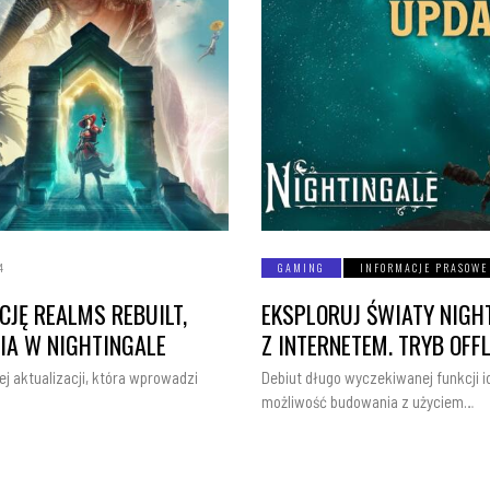
4
GAMING
INFORMACJE PRASOWE
CJĘ REALMS REBUILT,
EKSPLORUJ ŚWIATY NIGH
A W NIGHTINGALE
Z INTERNETEM. TRYB OFF
 aktualizacji, która wprowadzi
Debiut długo wyczekiwanej funkcji 
możliwość budowania z użyciem…