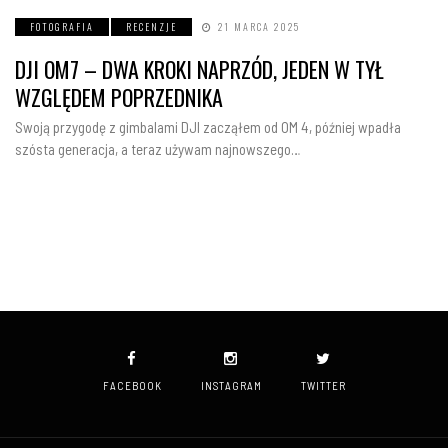
FOTOGRAFIA
RECENZJE
21 MARCA 2025
DJI OM7 – DWA KROKI NAPRZÓD, JEDEN W TYŁ
WZGLĘDEM POPRZEDNIKA
Swoją przygodę z gimbalami DJI zacząłem od OM 4, później wpadła
szósta generacja, a teraz używam najnowszego…
FACEBOOK
INSTAGRAM
TWITTER