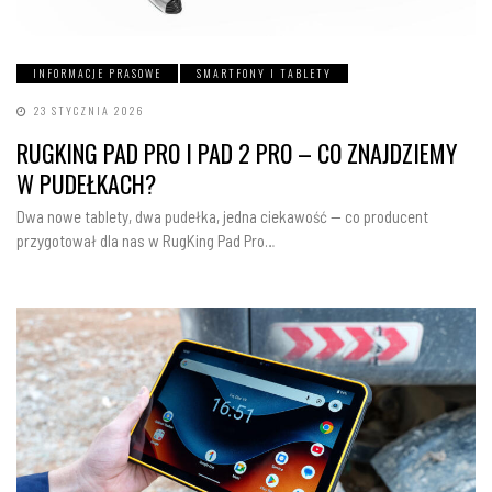
INFORMACJE PRASOWE
SMARTFONY I TABLETY
23 STYCZNIA 2026
RUGKING PAD PRO I PAD 2 PRO – CO ZNAJDZIEMY
W PUDEŁKACH?
Dwa nowe tablety, dwa pudełka, jedna ciekawość — co producent
przygotował dla nas w RugKing Pad Pro…