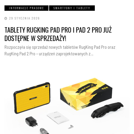
INFORMACJE PRASOWE
SMARTFONY I TABLETY
29 STYCZNIA 2026
TABLETY RUGKING PAD PRO I PAD 2 PRO JUŻ
DOSTĘPNE W SPRZEDAŻY!
Rozpoczęła się sprzedaż nowych tabletów RugKing Pad Pro oraz
RugKing Pad 2 Pro – urządzeń zaprojektowanych z…