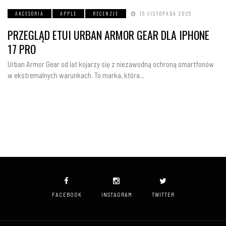
AKCESORIA
APPLE
RECENZJE
15 LISTOPADA 2025
PRZEGLĄD ETUI URBAN ARMOR GEAR DLA IPHONE
17 PRO
Urban Armor Gear od lat kojarzy się z niezawodną ochroną smartfonów
w ekstremalnych warunkach. To marka, która…
FACEBOOK
INSTAGRAM
TWITTER