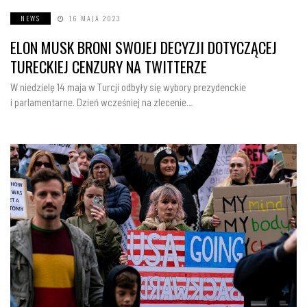
NEWS
16 MAJA 2023
ELON MUSK BRONI SWOJEJ DECYZJI DOTYCZĄCEJ
TURECKIEJ CENZURY NA TWITTERZE
W niedzielę 14 maja w Turcji odbyły się wybory prezydenckie
i parlamentarne. Dzień wcześniej na zlecenie…