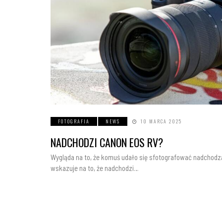
FOTOGRAFIA
NEWS
10 MARCA 2025
NADCHODZI CANON EOS RV?
Wygląda na to, że komuś udało się sfotografować nadchod
wskazuje na to, że nadchodzi…