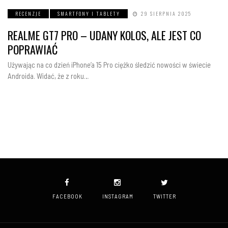
RECENZJE
SMARTFONY I TABLETY
29 SIERPNIA 2025
REALME GT7 PRO – UDANY KOLOS, ALE JEST CO
POPRAWIAĆ
Używając na co dzień iPhone’a 15 Pro ciężko śledzić nowości w świecie
Androida. Widać, że z roku…
FACEBOOK
INSTAGRAM
TWITTER