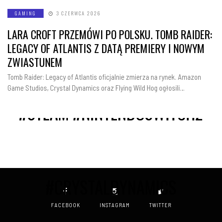
GAMING
3 CZERWCA 2026
#PLAYSTATION5 #XBOXSERIESX
LARA CROFT PRZEMÓWI PO POLSKU. TOMB RAIDER:
LEGACY OF ATLANTIS Z DATĄ PREMIERY I NOWYM
ZWIASTUNEM
Tomb Raider: Legacy of Atlantis oficjalnie zmierza na rynek. Amazon
Game Studios, Crystal Dynamics oraz Flying Wild Hog ogłosili…
#STEAM #NINTENDOSWITCH2
#CRYSTALDYNAMICS
FACEBOOK
INSTAGRAM
TWITTER