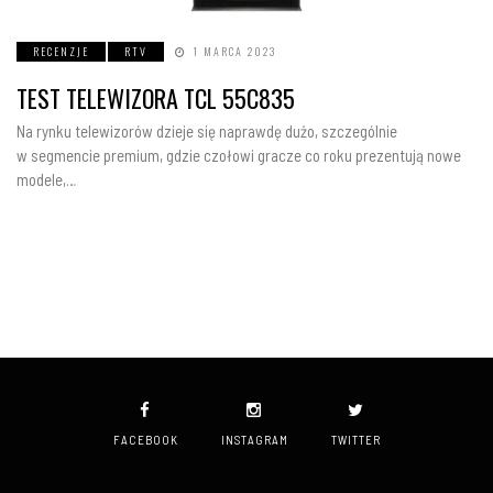
RECENZJE
RTV
1 MARCA 2023
TEST TELEWIZORA TCL 55C835
Na rynku telewizorów dzieje się naprawdę dużo, szczególnie
w segmencie premium, gdzie czołowi gracze co roku prezentują nowe
modele,…
FACEBOOK
INSTAGRAM
TWITTER