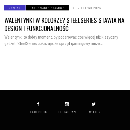
GAMING
INFORMACJE PRASOWE
12 LUTEGO 2026
WALENTYNKI W KOLORZE? STEELSERIES STAWIA NA
DESIGN I FUNKCJONALNOŚĆ
Walentynki to dobry moment, by podarować coś więcej niż klasyczny
gadżet. SteelSeries pokazuje, że sprzęt gamingowy może…
FACEBOOK
INSTAGRAM
TWITTER