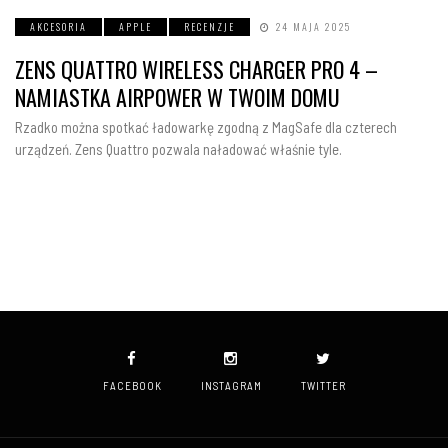
AKCESORIA
APPLE
RECENZJE
24 MAJA 2025
ZENS QUATTRO WIRELESS CHARGER PRO 4 –
NAMIASTKA AIRPOWER W TWOIM DOMU
Rzadko można spotkać ładowarkę zgodną z MagSafe dla czterech
urządzeń. Zens Quattro pozwala naładować właśnie tyle.
FACEBOOK
INSTAGRAM
TWITTER