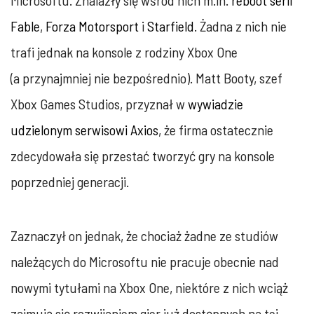
Microsoftu. Znalazły się wśród nich m.in.
reboot serii
Fable
,
Forza Motorsport
i
Starfield
. Żadna z nich nie
trafi jednak na konsole z rodziny Xbox One
(a przynajmniej nie bezpośrednio). Matt Booty, szef
Xbox Games Studios, przyznał w
wywiadzie
udzielonym serwisowi Axios
, że firma ostatecznie
zdecydowała się przestać tworzyć gry na konsole
poprzedniej generacji.
Zaznaczył on jednak, że chociaż żadne ze studiów
należących do Microsoftu nie pracuje obecnie nad
nowymi tytułami na Xbox One, niektóre z nich wciąż
zajmują się rozwijaniem gier już dostępnych na tej