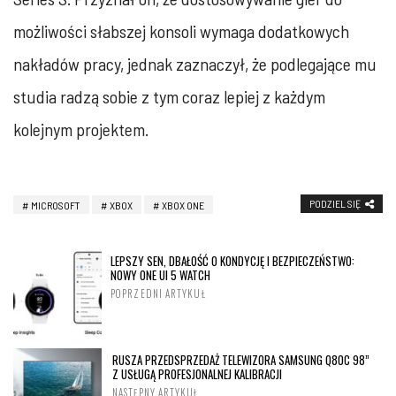
możliwości słabszej konsoli wymaga dodatkowych
nakładów pracy, jednak zaznaczył, że podlegające mu
studia radzą sobie z tym coraz lepiej z każdym
kolejnym projektem.
PODZIEL SIĘ
MICROSOFT
XBOX
XBOX ONE
LEPSZY SEN, DBAŁOŚĆ O KONDYCJĘ I BEZPIECZEŃSTWO:
NOWY ONE UI 5 WATCH
POPRZEDNI ARTYKUŁ
RUSZA PRZEDSPRZEDAŻ TELEWIZORA SAMSUNG Q80C 98”
Z USŁUGĄ PROFESJONALNEJ KALIBRACJI
NASTĘPNY ARTYKUŁ