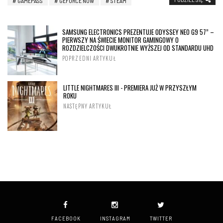
GAMEPASS
GEFORCE NOW
STEAM
SAMSUNG ELECTRONICS PREZENTUJE ODYSSEY NEO G9 57” –
PIERWSZY NA ŚWIECIE MONITOR GAMINGOWY O
ROZDZIELCZOŚCI DWUKROTNIE WYŻSZEJ OD STANDARDU UHD
POPRZEDNI ARTYKUŁ
LITTLE NIGHTMARES III - PREMIERA JUŻ W PRZYSZŁYM
ROKU
NASTĘPNY ARTYKUŁ
FACEBOOK
INSTAGRAM
TWITTER