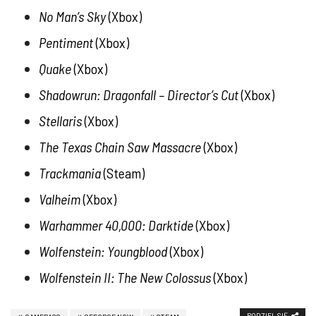
No Man’s Sky
(
Xbox
)
Pentiment
(
Xbox
)
Quake
(
Xbox
)
Shadowrun: Dragonfall – Director’s Cut
(
Xbox
)
Stellaris
(
Xbox
)
The Texas Chain Saw Massacre
(
Xbox
)
Trackmania
(
Steam
)
Valheim
(
Xbox
)
Warhammer 40,000: Darktide
(
Xbox
)
Wolfenstein: Youngblood
(
Xbox
)
Wolfenstein II: The New Colossus
(
Xbox
)
PODZIEL SIĘ