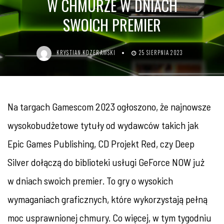
W CHMURZE W DNIACH
SWOICH PREMIER
KRYSTIAN.KOZERAWSKI
25 SIERPNIA 2023
Na targach
Gamescom 2023
ogłoszono, że najnowsze
wysokobudżetowe tytuły od wydawców takich jak
Epic Games Publishing, CD Projekt Red, czy Deep
Silver dołączą do biblioteki usługi GeForce NOW już
w dniach swoich premier. To gry o wysokich
wymaganiach graficznych, które wykorzystają pełną
moc usprawnionej chmury. Co więcej, w tym tygodniu