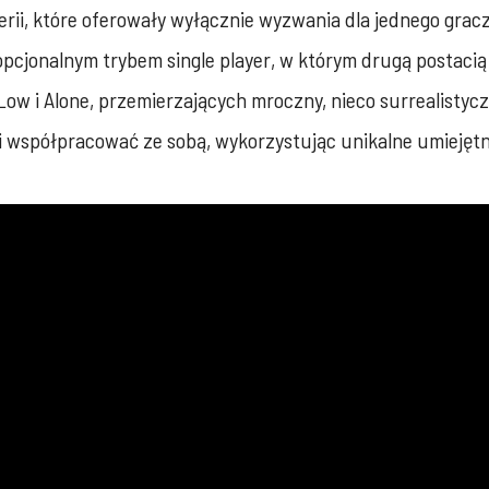
ii, które oferowały wyłącznie wyzwania dla jednego gracza,
cjonalnym trybem single player, w którym drugą postacią s
 Low i Alone, przemierzających mroczny, nieco surrealist
li współpracować ze sobą, wykorzystując unikalne umiejętn