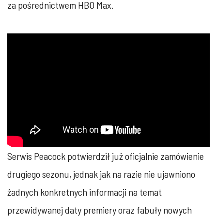
za pośrednictwem HBO Max.
Serwis Peacock potwierdził już oficjalnie zamówienie
drugiego sezonu, jednak jak na razie nie ujawniono
żadnych konkretnych informacji na temat
przewidywanej daty premiery oraz fabuły nowych