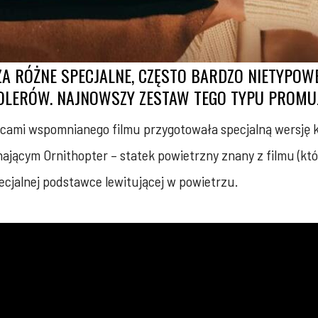
ZA RÓŻNE SPECJALNE, CZĘSTO BARDZO NIETYPO
OLERÓW. NAJNOWSZY ZESTAW TEGO TYPU PROMUJE
cami wspomnianego filmu przygotowała specjalną wersję ko
jącym Ornithopter – statek powietrzny znany z filmu (któr
ecjalnej podstawce lewitującej w powietrzu.