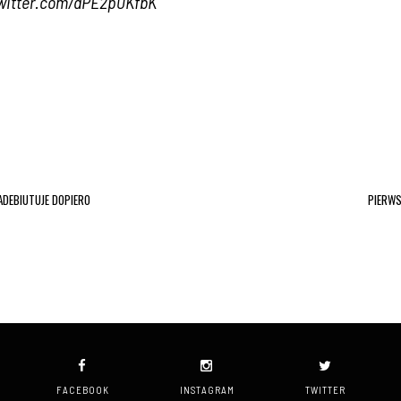
twitter.com/dPE2p0KfbK
ADEBIUTUJE DOPIERO
PIERWS
FACEBOOK
INSTAGRAM
TWITTER