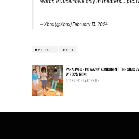
Watch
#‌DuneMovie
only in theaters…
pic.
— Xbox (@Xbox)
February 13, 2024
MICROSOFT
XBOX
PARALIVES - POWAŻNY KONKURENT THE SIMS Z
W 2025 ROKU
POPRZEDNI ARTYKUŁ