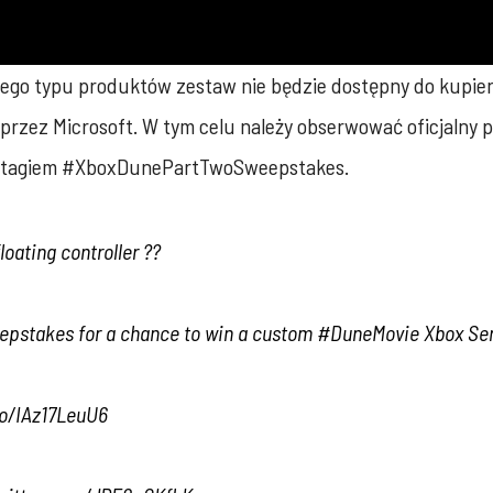
ego typu produktów zestaw nie będzie dostępny do kupien
zez Microsoft. W tym celu należy obserwować oficjalny pro
shtagiem #XboxDunePartTwoSweepstakes.
floating controller ??
epstakes
for a chance to win a custom
#DuneMovie
Xbox Ser
co/IAz17LeuU6