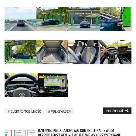
PODZIEL SIĘ
ELEKTROMOBILNOŚĆ
VOLKSWAGEN
DZIENNIKI KNOX: ZACHOWAJ KONTROLĘ NAD SWOIM
BEZPIECZEŃSTWEM – TWOJE DANE WYKORZYSTYWANE