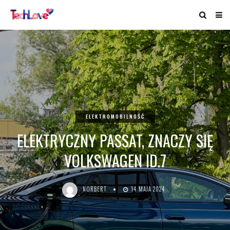
ELEKTROMOBILNOŚĆ
ELEKTRYCZNY PASSAT, ZNACZY SIĘ
VOLKSWAGEN ID.7
NORBERT
14 MAJA 2024