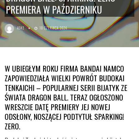
PREMIERA W PAŹDZIERNIKU
ASKE
10 CZERWCA 2024
W UBIEGŁYM ROKU FIRMA BANDAI NAMCO
ZAPOWIEDZIAŁA WIELKI POWRÓT BUDOKAI
TENKAICHI – POPULARNEJ SERII BIJATYK ZE
ŚWIATA DRAGON BALL. TERAZ OGŁOSZONO
WRESZCIE DATĘ PREMIERY JEJ NOWEJ
ODSŁONY, NOSZĄCEJ PODTYTUŁ SPARKING!
ZERO.