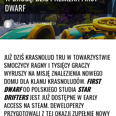
DWARF
ASKE
20 CZERWCA 2024
JUŻ DZIŚ KRASNOLUD TRU W TOWARZYSTWIE
SMOCZYCY RAGNY I TYSIĘCY GRACZY
WYRUSZY NA MISJĘ ZNALEZIENIA NOWEGO
DOMU DLA KLANU KRASNOLUDÓW.
FIRST
DWARF
OD POLSKIEGO STUDIA
STAR
DRIFTERS
JEST JUŻ
DOSTĘPNE W EARLY
ACCESS NA STEAM
. DEWELOPERZY
PRZYGOTOWALI Z TEJ OKAZJI ZUPEŁNIE NOWY