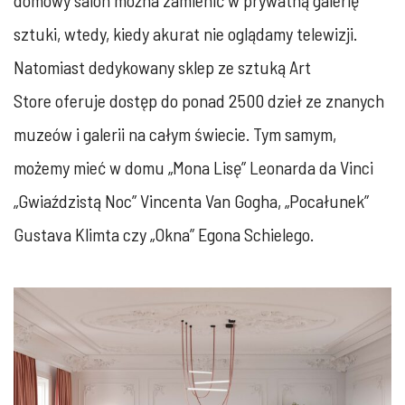
domowy salon można zamienić w prywatną galerię
sztuki, wtedy, kiedy akurat nie oglądamy telewizji.
Natomiast dedykowany sklep ze sztuką Art
Store oferuje dostęp do ponad 2500 dzieł ze znanych
muzeów i galerii na całym świecie. Tym samym,
możemy mieć w domu „Mona Lisę” Leonarda da Vinci
„Gwiaździstą Noc” Vincenta Van Gogha, „Pocałunek”
Gustava Klimta czy „Okna” Egona Schielego.