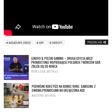
PODZIEL SIĘ
ASSASSIN’S CREED
GRY
UBISOFT
LENOVO & POLSKI GAMING – DRUGA EDYCJA AKCJI
PROMOCYJNEJ WSPIERAJĄCEJ POLSKICH TWÓRCÓW GIER
ZBLIŻA SIĘ DO KOŃCA
POPRZEDNI ARTYKUŁ
PODWÓJNE KORZYŚCI NA KONIEC ROKU. SAMSUNG Z
DWIEMA PROMOCJAMI NA URZĄDZENIA AGD
NASTĘPNY ARTYKUŁ