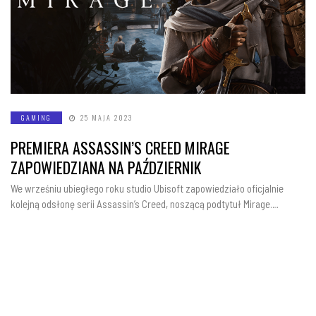
GAMING
25 MAJA 2023
PREMIERA ASSASSIN’S CREED MIRAGE
ZAPOWIEDZIANA NA PAŹDZIERNIK
We wrześniu ubiegłego roku studio Ubisoft zapowiedziało oficjalnie
kolejną odsłonę serii Assassin’s Creed, noszącą podtytuł Mirage….