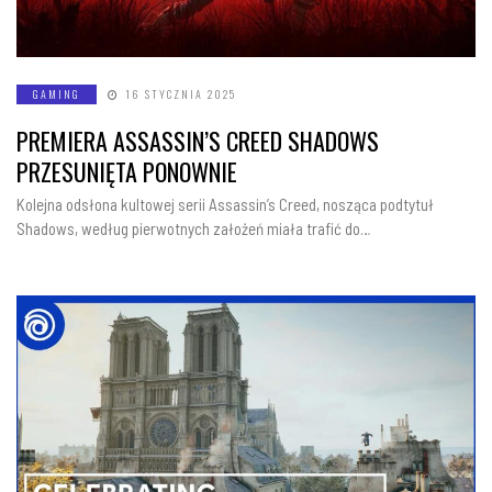
GAMING
16 STYCZNIA 2025
PREMIERA ASSASSIN’S CREED SHADOWS
PRZESUNIĘTA PONOWNIE
Kolejna odsłona kultowej serii Assassin’s Creed, nosząca podtytuł
Shadows, według pierwotnych założeń miała trafić do…