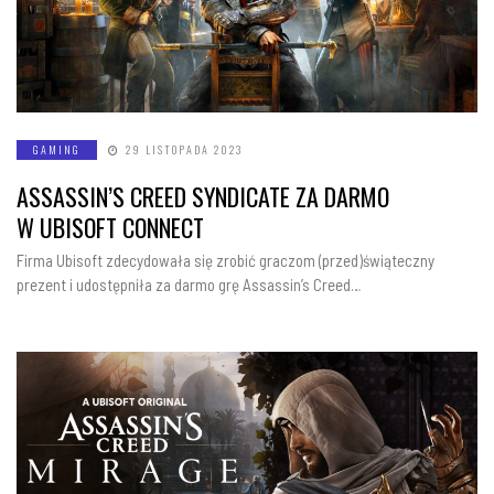
GAMING
29 LISTOPADA 2023
ASSASSIN’S CREED SYNDICATE ZA DARMO
W UBISOFT CONNECT
Firma Ubisoft zdecydowała się zrobić graczom (przed)świąteczny
prezent i udostępniła za darmo grę Assassin’s Creed…