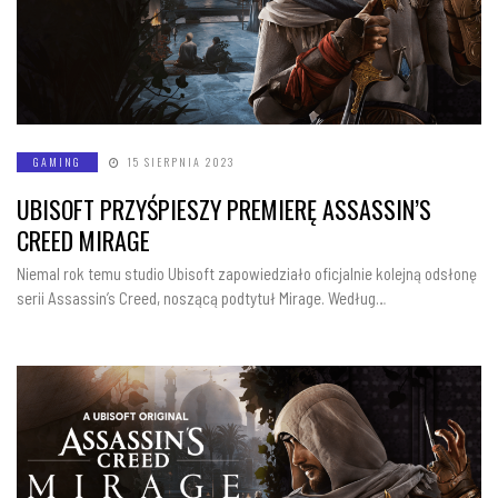
GAMING
15 SIERPNIA 2023
UBISOFT PRZYŚPIESZY PREMIERĘ ASSASSIN’S
CREED MIRAGE
Niemal rok temu studio Ubisoft zapowiedziało oficjalnie kolejną odsłonę
serii Assassin’s Creed, noszącą podtytuł Mirage. Według…