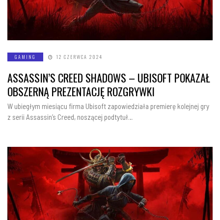
GAMING
12 CZERWCA 2024
ASSASSIN’S CREED SHADOWS – UBISOFT POKAZAŁ
OBSZERNĄ PREZENTACJĘ ROZGRYWKI
W ubiegłym miesiącu firma Ubisoft zapowiedziała premierę kolejnej gry
z serii Assassin’s Creed, noszącej podtytuł…