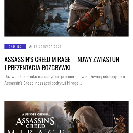
GAMING
12 CZERWCA 2023
ASSASSIN’S CREED MIRAGE – NOWY ZWIASTUN
I PREZENTACJA ROZGRYWKI
Już w październiku ma odbyć się premiera nowej głównej odsłony serii
Assassin’s Creed, noszącej podtytuł Mirage….