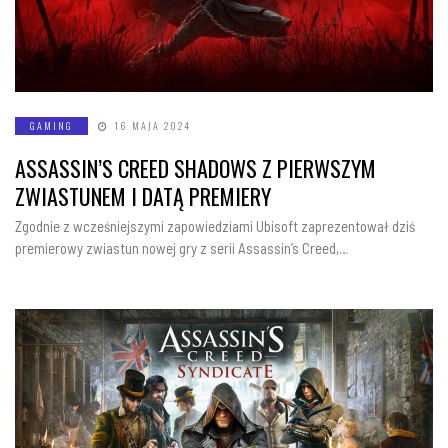
GAMING
16 MAJA 2024
ASSASSIN’S CREED SHADOWS Z PIERWSZYM
ZWIASTUNEM I DATĄ PREMIERY
Zgodnie z wcześniejszymi zapowiedziami Ubisoft zaprezentował dziś
premierowy zwiastun nowej gry z serii Assassin’s Creed,…