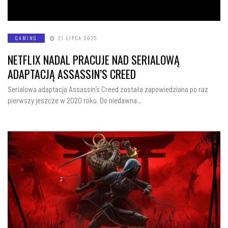
GAMING
21 LIPCA 2025
NETFLIX NADAL PRACUJE NAD SERIALOWĄ
ADAPTACJĄ ASSASSIN’S CREED
Serialowa adaptacja Assassin’s Creed została zapowiedziana po raz
pierwszy jeszcze w 2020 roku. Do niedawna…