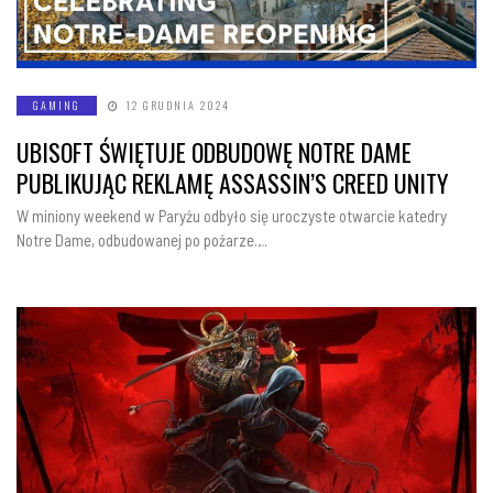
GAMING
12 GRUDNIA 2024
UBISOFT ŚWIĘTUJE ODBUDOWĘ NOTRE DAME
PUBLIKUJĄC REKLAMĘ ASSASSIN’S CREED UNITY
W miniony weekend w Paryżu odbyło się uroczyste otwarcie katedry
Notre Dame, odbudowanej po pożarze….