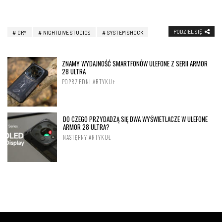
PODZIEL SIĘ
GRY
NIGHTDIVE STUDIOS
SYSTEM SHOCK
ZNAMY WYDAJNOŚĆ SMARTFONÓW ULEFONE Z SERII ARMOR
28 ULTRA
POPRZEDNI ARTYKUŁ
DO CZEGO PRZYDADZĄ SIĘ DWA WYŚWIETLACZE W ULEFONE
ARMOR 28 ULTRA?
NASTĘPNY ARTYKUŁ