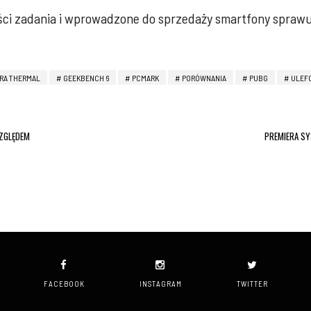
ści zadania i wprowadzone do sprzedaży smartfony sprawują
TRA THERMAL
GEEKBENCH 6
PCMARK
PORÓWNANIA
PUBG
ULEF
WZGLĘDEM
PREMIERA SY
FACEBOOK
INSTAGRAM
TWITTER