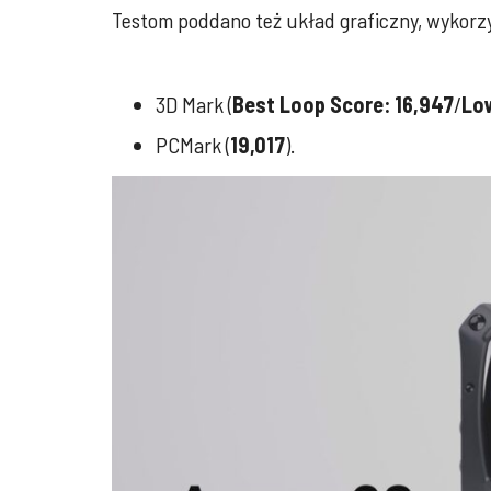
Testom poddano też układ graficzny, wykorzys
3D Mark (
Best Loop Score: 16,947
/
Low
PCMark (
19,017
).