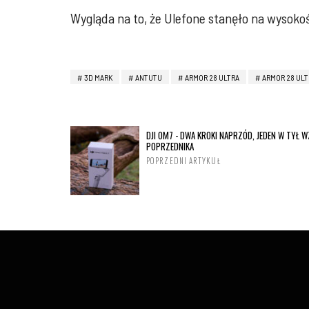
Wygląda na to, że Ulefone stanęło na wysoko
3D MARK
ANTUTU
ARMOR 28 ULTRA
ARMOR 28 UL
DJI OM7 - DWA KROKI NAPRZÓD, JEDEN W TYŁ 
POPRZEDNIKA
POPRZEDNI ARTYKUŁ