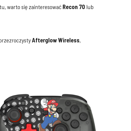
etu, warto się zainteresować
Recon 70
lub
 przezroczysty
Afterglow Wireless
,