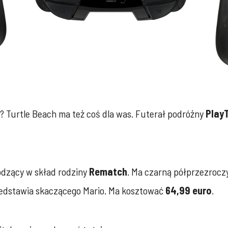
ą? Turtle Beach ma też coś dla was. Futerał podróżny
Play
odzący w skład rodziny
Rematch
. Ma czarną półprzezroc
edstawia skaczącego Mario. Ma kosztować
64,99 euro
.