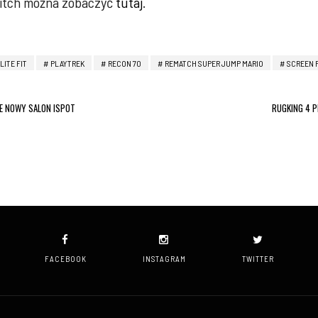
witch można zobaczyć
tutaj
.
LITE FIT
PLAYTREK
RECON 70
REMATCH SUPER JUMP MARIO
SCREEN 
JE NOWY SALON ISPOT
RUGKING 4 
FACEBOOK
INSTAGRAM
TWITTER