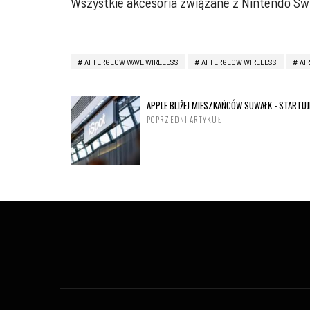
Wszystkie akcesoria związane z Nintendo S
AFTERGLOW WAVE WIRELESS
AFTERGLOW WIRELESS
AIR
APPLE BLIŻEJ MIESZKAŃCÓW SUWAŁK - STARTU
POPRZEDNI ARTYKUŁ