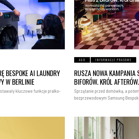
AGD
INFORMACJE PRASOWE
Ę BESPOKE AI LAUNDRY
RUSZA NOWA KAMPANIA S
 W BERLINIE
BIFORÓW. KRÓL AFTERÓW.
wstawały kluczowe funkcje pralko-
Sprzątanie przed domówką, a potem 
bezprzewodowym Samsung Bespo