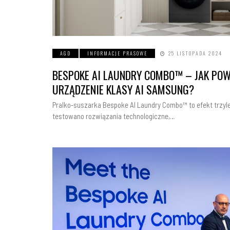
AGD
INFORMACJE PRASOWE
25 LISTOPADA 2024
BESPOKE AI LAUNDRY COMBO™ – JAK PO
URZĄDZENIE KLASY AI SAMSUNG?
Pralko-suszarka Bespoke AI Laundry Combo™ to efekt trzylet
testowano rozwiązania technologiczne,…