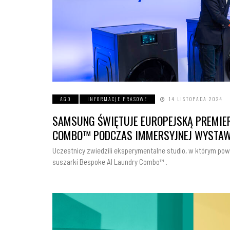
AGD
INFORMACJE PRASOWE
14 LISTOPADA 2024
SAMSUNG ŚWIĘTUJE EUROPEJSKĄ PREMIER
COMBO™ PODCZAS IMMERSYJNEJ WYSTAWY
Uczestnicy zwiedzili eksperymentalne studio, w którym po
suszarki Bespoke AI Laundry Combo™ .