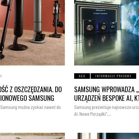
25
AGD
INFORMACJE PRASOWE
ŚĆ Z OSZCZĘDZANIA. DO
SAMSUNG WPROWADZA „NO
 PIONOWEGO SAMSUNG
URZĄDZEŃ BESPOKE AI, 
ze Samsung można zyskać nawet do
Samsung prezentuje najnowsze urząd
AI. Nowe Porządki”,…