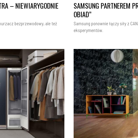
TRA – NIEWIARYGODNIE
SAMSUNG PARTNEREM PR
OBIAD”
dkurzacz bezprzewodowy, ale też
Samsung ponownie łączy siły z CANA
eksperymentów.