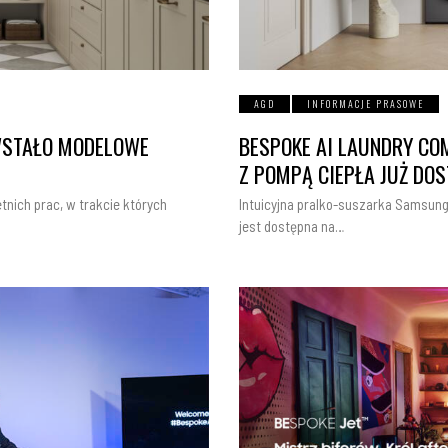
AGD
INFORMACJE PRASOWE
WSTAŁO MODELOWE
BESPOKE AI LAUNDRY C
Z POMPĄ CIEPŁA JUŻ DO
nich prac, w trakcie których
Intuicyjna pralko-suszarka Samsung
jest dostępna na…