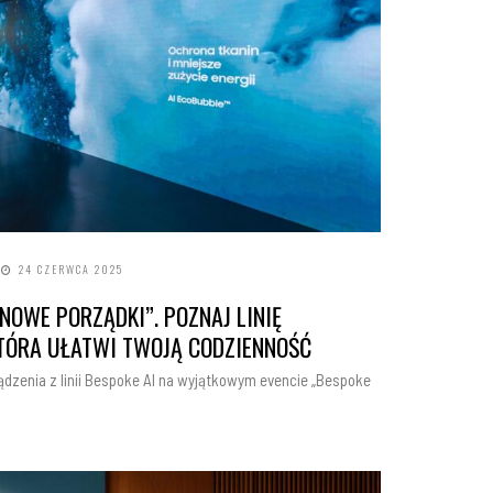
24 CZERWCA 2025
WE PORZĄDKI”. POZNAJ LINIĘ
KTÓRA UŁATWI TWOJĄ CODZIENNOŚĆ
zenia z linii Bespoke AI na wyjątkowym evencie „Bespoke