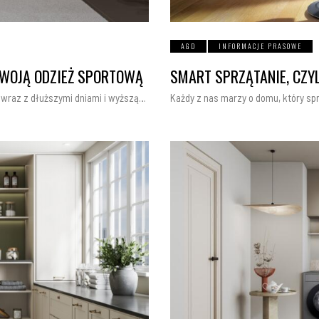
AGD
INFORMACJE PRASOWE
SWOJĄ ODZIEŻ SPORTOWĄ
SMART SPRZĄTANIE, CZYL
e wraz z dłuższymi dniami i wyższą…
Każdy z nas marzy o domu, który sprz