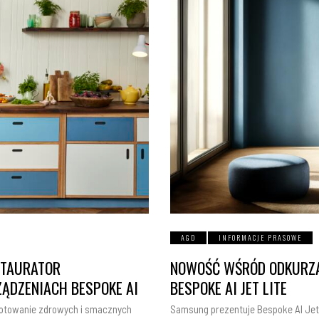
AGD
INFORMACJE PRASOWE
ESTAURATOR
NOWOŚĆ WŚRÓD ODKURZ
ZĄDZENIACH BESPOKE AI
BESPOKE AI JET LITE
 gotowanie zdrowych i smacznych
Samsung prezentuje Bespoke AI Jet