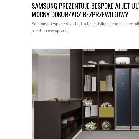
SAMSUNG PREZENTUJE BESPOKE AI JET UL
MOCNY ODKURZACZ BEZPRZEWODOWY
Samsung Bespoke AI Jet Ultra to nie tylko najmocniejszy o
przełomowy sprzęt,…