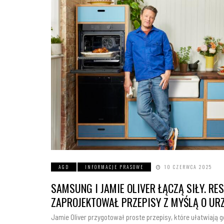
AGD
INFORMACJE PRASOWE
10 CZERWCA 2025
SAMSUNG I JAMIE OLIVER ŁĄCZĄ SIŁY. R
ZAPROJEKTOWAŁ PRZEPISY Z MYŚLĄ O UR
Jamie Oliver przygotował proste przepisy, które ułatwiają