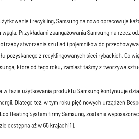
, użytkowanie i recykling, Samsung na nowo opracowuje każ
ku węgla. Przykładami zaangażowania Samsung na rzecz odzy
 potrzeby stworzenia szuflad i pojemników do przechowyw
łu pozyskanego z recyklingowanych sieci rybackich. Co w
unga, które od tego roku, zamiast taśmy z tworzywa sztu
 w fazie użytkowania produktu Samsung kontynuuje działa
gii. Dlatego też, w tym roku pięć nowych urządzeń Bespok
ła Eco Heating System firmy Samsung, zostanie wyposażony
ie dostępna aż w 65 krajach[1].