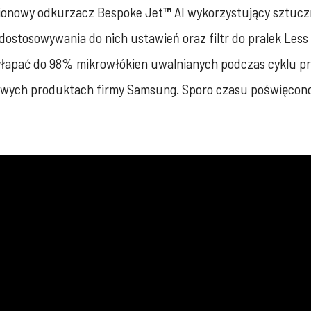
pionowy odkurzacz Bespoke Jet
™
AI wykorzystujący sztucz
stosowywania do nich ustawień oraz filtr do pralek Less
yłapać do 98% mikrowłókien uwalnianych podczas cyklu p
owych produktach firmy Samsung. Sporo czasu poświęcon