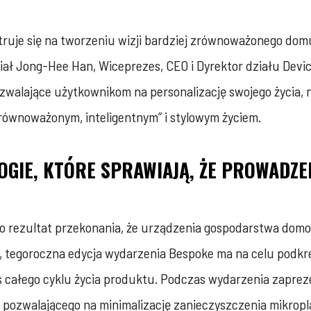
truje się na tworzeniu wizji bardziej zrównoważonego do
iał Jong-Hee Han, Wiceprezes, CEO i Dyrektor działu Devi
walające użytkownikom na personalizację swojego życia, 
zrównoważonym, inteligentnym” i stylowym życiem.
LOGIE, KTÓRE SPRAWIAJĄ, ŻE PROWADZ
o rezultat przekonania, że urządzenia gospodarstwa domo
, tegoroczna edycja wydarzenia Bespoke ma na celu podkr
 całego cyklu życia produktu. Podczas wydarzenia zaprez
ia pozwalającego na minimalizację zanieczyszczenia mikropla