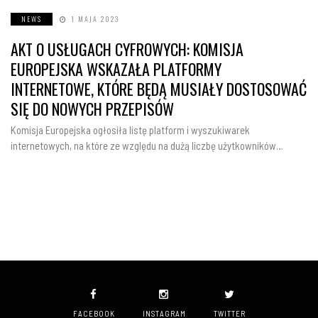
NEWS
1 MAJA 2023
AKT O USŁUGACH CYFROWYCH: KOMISJA
EUROPEJSKA WSKAZAŁA PLATFORMY
INTERNETOWE, KTÓRE BĘDĄ MUSIAŁY DOSTOSOWAĆ
SIĘ DO NOWYCH PRZEPISÓW
Komisja Europejska ogłosiła listę platform i wyszukiwarek
internetowych, na które ze względu na dużą liczbę użytkowników…
FACEBOOK
INSTAGRAM
TWITTER